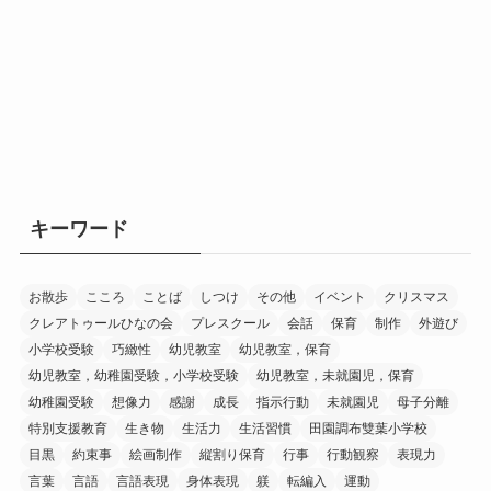
キーワード
お散歩
こころ
ことば
しつけ
その他
イベント
クリスマス
クレアトゥールひなの会
プレスクール
会話
保育
制作
外遊び
小学校受験
巧緻性
幼児教室
幼児教室，保育
幼児教室，幼稚園受験，小学校受験
幼児教室，未就園児，保育
幼稚園受験
想像力
感謝
成長
指示行動
未就園児
母子分離
特別支援教育
生き物
生活力
生活習慣
田園調布雙葉小学校
目黒
約束事
絵画制作
縦割り保育
行事
行動観察
表現力
言葉
言語
言語表現
身体表現
躾
転編入
運動